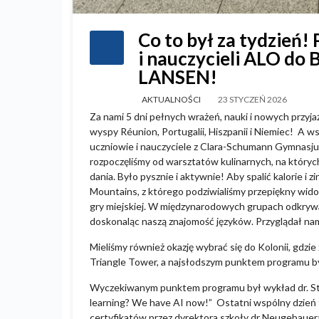
Co to był za tydzień
i nauczycieli ALO do
LANSEN!
AKTUALNOŚCI
23 STYCZEŃ 2026
Za nami 5 dni pełnych wrażeń, nauki i nowych przyja
wyspy Réunion, Portugalii, Hiszpanii i Niemiec! A w
uczniowie i nauczyciele z Clara-Schumann Gymnas
rozpoczęliśmy od warsztatów kulinarnych, na który
dania. Było pysznie i aktywnie! Aby spalić kalorie i
Mountains, z którego podziwialiśmy przepiękny wido
gry miejskiej. W międzynarodowych grupach odkrywa
doskonaląc naszą znajomość języków. Przyglądał nam
Mieliśmy również okazję wybrać się do Kolonii, gdzie
Triangle Tower, a najsłodszym punktem programu 
Wyczekiwanym punktem programu był wykład dr. Stra
learning? We have AI now!” Ostatni wspólny dzień t
certyfikatów przez dyrektora szkoły dr Neugebauera