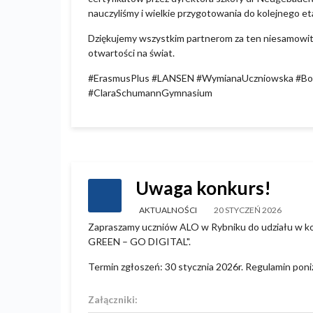
nauczyliśmy i wielkie przygotowania do kolejnego eta
Dziękujemy wszystkim partnerom za ten niesamowity 
otwartości na świat.
#ErasmusPlus #LANSEN #WymianaUczniowska #Bonn
#ClaraSchumannGymnasium
Uwaga konkurs!
AKTUALNOŚCI
20 STYCZEŃ 2026
Zapraszamy uczniów ALO w Rybniku do udziału w ko
GREEN – GO DIGITAL".
Termin zgłoszeń: 30 stycznia 2026r. Regulamin poni
Załączniki: