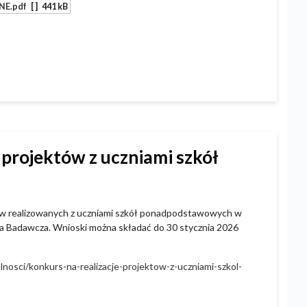
NE.pdf
[ ]
441 kB
 projektów z uczniami szkół
h
ów realizowanych z uczniami szkół ponadpodstawowych w
a Badawcza. Wnioski można składać do 30 stycznia 2026
lnosci/konkurs-na-realizacje-projektow-z-uczniami-szkol-