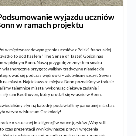
! Podsumowanie wyjazdu uczniów
 Bonn w ramach projektu
źni w międzynarodowym gronie uczniów z Polski, francuskiej
szystko to pod hasłem ”The Sense of Taste”. Gościli nas
jum w pięknym Bonn. Naszą przygodę ze zmysłem smaku
ch własnoręcznie przygotowaliśmy tradycyjne niemieckie
 zintegrować się podczas wędrówki – zdobyliśmy szczyt Seven
k na miasto. Najciekawsze miejsca Bonn poznaliśmy w trakcie
liśmy tajemnice miasta, wykonując ciekawe zadania i
 się sam Beethoven, który urodził się właśnie w Bonn.
 zwiedziliśmy słynną katedrę, podziwialiśmy panoramę miasta z
była wizyta w Muzeum Czekolady!
cke o sztucznej inteligencji w nauce języków „Why still
o czas prezentacji wyników naszej pracy i wręczenia
. Było trochę wzruszeń, wspólna analiza tego, czego się