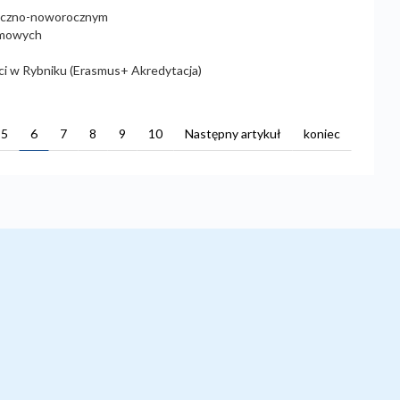
teczno-noworocznym
zimowych
iści w Rybniku (Erasmus+ Akredytacja)
5
6
7
8
9
10
Następny artykuł
koniec