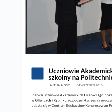
Uczniowie Akademick
szkolny na Politechnic
AKTUALNOŚCI
04 WRZESIEŃ 2018
Pierwsi uczniowie
Akademickich Liceów Ogólnokszt
w Gliwicach i Rybniku
, rozpoczęli 4 września urocz
odbyła się w Centrum Edukacyjno-Kongresowym Poli