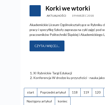
Korki we wtorki
AKTUALNOŚCI
19 MARZEC 2018
Akademickie Liceum Ogólnokształcące w Rybniku chc
pracy i specyfikę Szkoły zaprasza na cykl zajęć 
pracowników Politechniki Śląskiej i Akademickiego
CZYTAJ WIĘCEJ...
XI Rybnickie Targi Edukacji
Konferencja W drodze ku przyszłości - nauka jako
start
Poprzedni artykuł
118
119
120
Następny artykuł
koniec