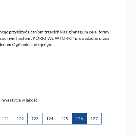
ąc przybliżyć uczniom trzecich klas gimnazjum cele, formy
pod wspólnym hasłem „KORKI WE WTORKI” prowadzone przez
 Liceum Ogólnokształcącego.
 inwestycja w jakość
121
122
123
124
125
126
127