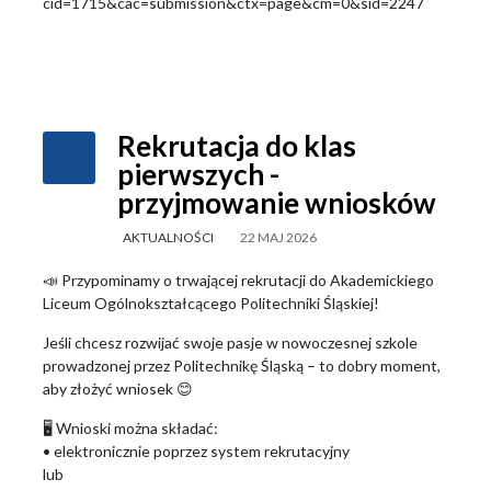
cid=1715&cac=submission&ctx=page&cm=0&sid=2247
Rekrutacja do klas
pierwszych -
przyjmowanie wniosków
AKTUALNOŚCI
22 MAJ 2026
📣 Przypominamy o trwającej rekrutacji do Akademickiego
Liceum Ogólnokształcącego Politechniki Śląskiej!
Jeśli chcesz rozwijać swoje pasje w nowoczesnej szkole
prowadzonej przez Politechnikę Śląską – to dobry moment,
aby złożyć wniosek 😊
🖥️ Wnioski można składać:
• elektronicznie poprzez system rekrutacyjny
lub