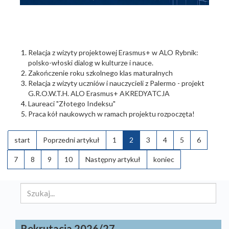
Relacja z wizyty projektowej Erasmus+ w ALO Rybnik:
polsko-włoski dialog w kulturze i nauce.
Zakończenie roku szkolnego klas maturalnych
Relacja z wizyty uczniów i nauczycieli z Palermo - projekt
G.R.O.W.T.H. ALO Erasmus+ AKREDYATCJA
Laureaci "Złotego Indeksu"
Praca kół naukowych w ramach projektu rozpoczęta!
start
Poprzedni artykuł
1
2
3
4
5
6
7
8
9
10
Następny artykuł
koniec
Szukaj...
Rekrutacja 2026/27