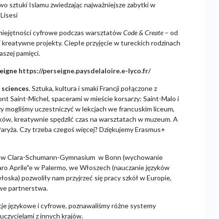
o sztuki Islamu zwiedzając najważniejsze zabytki w
Lisesi
umiejętności cyfrowe podczas warsztatów
Code & Create
– od
 kreatywne projekty. Ciepłe przyjęcie w tureckich rodzinach
szej pamięci.
seigne
https://perseigne.paysdelaloire.e-lyco.fr/
 sciences
. Sztuka, kultura i smaki Francji połączone z
 Saint-Michel, spacerami w mieście korsarzy: Saint-Malo i
zy mogliśmy uczestniczyć w lekcjach we francuskim liceum,
ków, kreatywnie spędzilć czas na warsztatach w muzeum. A
Paryża. Czy trzeba czegoś więcej? Dziękujemy Erasmus+
 w Clara-Schumann-Gymnasium w Bonn (wychowanie
chiaro Aprile"e w Palermo, we Włoszech (nauczanie języków
oska) pozwoliły nam przyjrzeć się pracy szkół w Europie,
owe partnerstwa.
ncje językowe i cyfrowe, poznawaliśmy różne systemy
uczycielami z innych krajów.