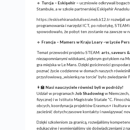
🔹
Turcja – Eskişehir –
uczniowie odkrywali bogactw
Stambule, a w szkole partnerskiej Eskişehir Anadolu 
https://eskisehiranadolulisesi.meb.k12.tr
rozwijali 
programowania i narzędzi ICT, po robotykę, STEAM i
spowodowało, że pobyt ten zostanie na zawsze w na
🔹
Francja – Mamers w Kraju Loary –w Lycée Per
Temat przewodni projektu STEAM:
arts, saveurs &
niezapomnianymi widokami, pięknym gotykiem na Mont
gra miejska w Le Mans. Dzięki gościnności gospodar
poznać życie codzienne w domach naszych rówieśni
przysłowiową „wisienką na torcie” było zwiedzanie 
👩
Nasi nauczyciele również byli w podróży!
Udział w programach
Job Shadowing
w Niemczech,
fizyczne) i w Istituto Magistrale Statale "C. Finoc
obcych, koordynacja projektów Erasmus+ i kultura wł
zacieśnić dotychczasowe kontakty i nawiązywać n
Dzięki szkoleniom za granicą, rozwijaliśmy kompete
edukacyjne i wymienialiśmy się doświadczeniami z na