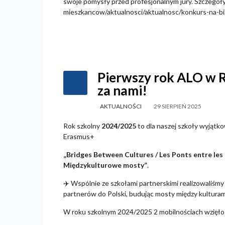
swoje pomysły przed profesjonalnym jury. Szczegóły
mieszkancow/aktualnosci/aktualnosc/konkurs-na-bi
Pierwszy rok ALO w 
za nami!
AKTUALNOŚCI
29 SIERPIEŃ 2025
Rok szkolny
2024/2025
to dla naszej szkoły wyjątko
Erasmus+
„Bridges Between Cultures / Les Ponts entre les 
Międzykulturowe mosty”
.
✈️
Wspólnie ze szkołami partnerskimi realizowaliśmy 
partnerów do Polski, budując mosty między kultura
W roku szkolnym 2024/2025 2 mobilnościach wzięło 