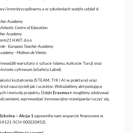
 i interdyscyplinarny a w szkoleniach wzięło udział 6
eacher Academy
- Atlantic Centre of Education
acher Academy
tform21 H.W.T. d.o.o
rde - Europass Teacher Academy
cademy - Molinos de Viento
owadzili warsztaty o sztuce Islamu, kulturze Turcji oraz
eństwie cyfrowym (eSafety Label).
akości kształcenia (STEAM, TIK i AI w praktyce) oraz
ód nauczycieli jak i uczniów. Wdrażaliśmy aktywizujące
ch i metodę projektu. Dzięki
Erasmus+
mogliśmy zdobywać
adczeniami, wprowadzać innowacyjne rozwiązania i uczyć się,
Szkolna – Akcja 1
zapewniła nam wsparcie finansowe w
-KA121-SCH-000220452).
zbudowaliśmy je razem!