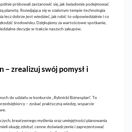
spólnie próbowali zastanowić się, jak świadomie podejmować
zą planetę. Rozwijająca się w szalonym tempie technologia
lecz dobrze jest wiedzieć, jak robić to odpowiedzialnie i co
szkodzić środowisku. Dziękujemy za wartościowe spotkanie,
dzialne decyzje w trakcie naszych zakupów.
 – zrealizuj swój pomysł i
ch do udziału w konkursie „Rybnicki Biznesplan”. To
przedsiębiorcy – zyskać praktyczną wiedzę, wsparcie
owe.
rczych, kreatywnego myślenia oraz umiejętności planowania
 mieli okazję zdobyć cenne doświadczenie i zaprezentować