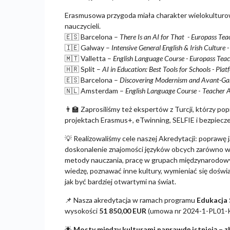
Erasmusowa przygoda miała charakter wielokulturowy
nauczycieli.
🇪🇸
Barcelona –
There Is an AI for That - Europass T
🇮🇪
Galway –
Intensive General English & Irish Culture 
🇲🇹
Valletta –
English Language Course - Europass Te
🇭🇷
Split –
AI in Education: Best Tools for Schools - Pla
🇪🇸
Barcelona –
Discovering Modernism and Avant-Ga
🇳🇱
Amsterdam –
English Language Course
-
Teacher A
👨
Zaprosiliśmy też ekspertów z Turcji, którzy popr
projektach Erasmus+, eTwinning, SELFIE i bezpiecz
💡
Realizowaliśmy cele naszej Akredytacji: poprawę j
doskonalenie znajomości języków obcych zarówno wśr
metody nauczania, pracę w grupach międzynarodowy
wiedzę, poznawać inne kultury, wymieniać się doświ
jak być bardziej otwartymi na świat.
📌
Nasza akredytacja w ramach programu
Edukacja 
wysokości
51 850,00 EUR
(umowa nr 2024-1-PL01
🌟
Mosty między kulturami naprawdę istnieją – 