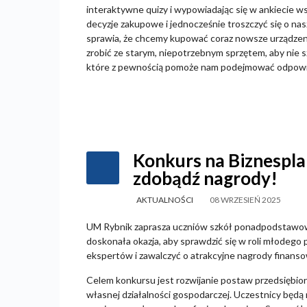
interaktywne quizy i wypowiadając się w ankiecie w
decyzje zakupowe i jednocześnie troszczyć się o nas
sprawia, że chcemy kupować coraz nowsze urządzenia 
zrobić ze starym, niepotrzebnym sprzętem, aby nie 
które z pewnością pomoże nam podejmować odpowie
Konkurs na Biznesplan
zdobądź nagrody!
AKTUALNOŚCI
08 WRZESIEŃ 2025
UM Rybnik zaprasza uczniów szkół ponadpodstawowy
doskonała okazja, aby sprawdzić się w roli młodego 
ekspertów i zawalczyć o atrakcyjne nagrody finans
Celem konkursu jest rozwijanie postaw przedsiębio
własnej działalności gospodarczej. Uczestnicy będą