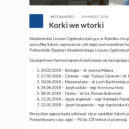
AKTUALNOŚCI
19 MARZEC 2018
Korki we wtorki
Akademickie Liceum Ogólnokształcące w Rybniku chcąc pr
specyfikę Szkoły zaprasza na cykl zajęć pod wspóln
Politechniki Śląskiej i Akademickiego Liceum Ogólnoksz
Szczegółowy harmonogram przedstawia się następując
20.03.2018 – Biologia – dr Joanna Malara
27.03.2018 – Chemia – mgr Tomasz Gmerek / dr 
10.04.2018 – Matematyka – dr Lech Bartłomiejcz
24.04.2018 – Język polski – mgr Krystyna Hoła
08.05.2018 – Fizyka – dr inż. Roman Bukowski
15.05.2018 – Język angielski – mgr Adelajda Paty
22.05.2018 – Język hiszpański – mgr Agnieszka Ko
Wszystkie zajęcia będą odbywać się w siedzibie Szkoły pr
Przewidywany czas zajęć – 90 do 120 minut (z przerwą).