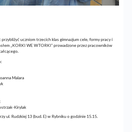
zybliżyć uczniom trzecich klas gimnazjum cele, formy pracy i
ym hasłem „KORKI WE WTORKI” prowadzone przez pracowników
tałcącego.
o:
Joanna Malara
yk
k
strzak-Kirylak
zy ul. Rudzkiej 13 (bud. E) w Rybniku o godzinie 15.15.